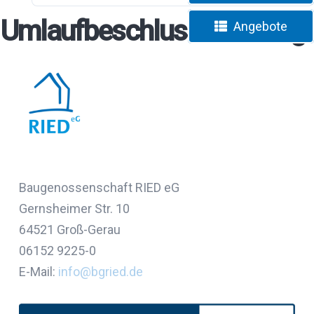
Umlaufbeschluss_Satzung
Angebote
Baugenossenschaft RIED eG
Gernsheimer Str. 10
64521 Groß-Gerau
06152 9225-0
E-Mail:
info@bgried
.
de