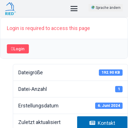
Sprache ändern
Login is required to access this page
Login
Dateigröße
192.90 KB
Datei-Anzahl
1
Erstellungsdatum
6. Juni 2024
Zuletzt aktualisiert
6. Juni 2024
Kontakt