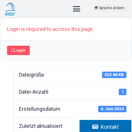
🌍 Sprache ändern
Login is required to access this page
Login
Dateigröße
622.86 KB
Datei-Anzahl
1
Erstellungsdatum
6. Juni 2024
Zuletzt aktualisiert
6. Juni 2024
Kontakt